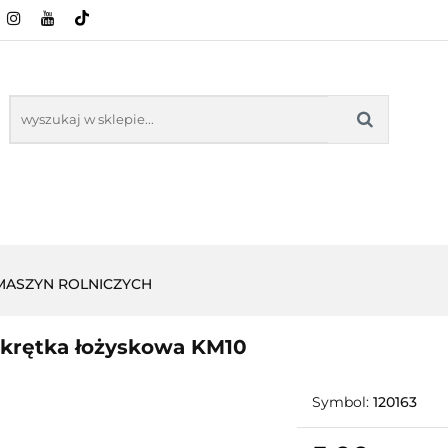
CI ROLNICZE
ZABAWKI
NASZE PRODUKTY
ZABAWKI
NASZE PR
 MASZYN ROLNICZYCH
krętka łożyskowa KM10
Symbol:
120163