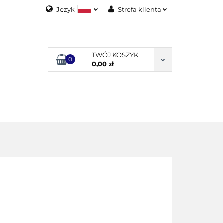
Język
Strefa klienta
Polski
Zaloguj się
English
Załóż konto
TWÓJ KOSZYK
0
Dodaj zgłoszenie
0,00 zł
Zgody cookies
ODUKTY