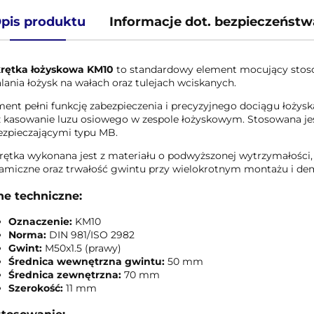
pis produktu
Informacje dot. bezpieczeństw
rętka łożyskowa KM10
to standardowy element mocujący stos
lania łożysk na wałach oraz tulejach wciskanych.
ment pełni funkcję zabezpieczenia i precyzyjnego dociągu łożys
z kasowanie luzu osiowego w zespole łożyskowym. Stosowana je
ezpieczającymi typu MB.
rętka wykonana jest z materiału o podwyższonej wytrzymałości,
amiczne oraz trwałość gwintu przy wielokrotnym montażu i de
e techniczne:
Oznaczenie:
KM10
Norma:
DIN 981/ISO 2982
Gwint:
M50x1.5 (prawy)
Średnica wewnętrzna gwintu:
50 mm
Średnica zewnętrzna:
70 mm
Szerokość:
11 mm