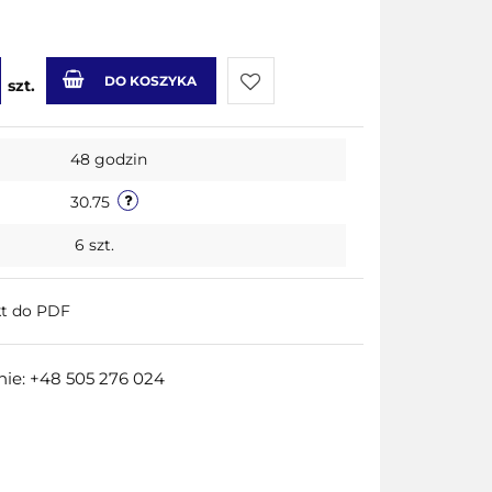
DO KOSZYKA
szt.
Do
48 godzin
przechowalni
30.75
6
szt.
kt do PDF
ie: +48 505 276 024