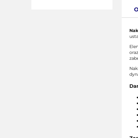
O
Nak
usta
Ele
ora
zab
Nak
dyn
Dan