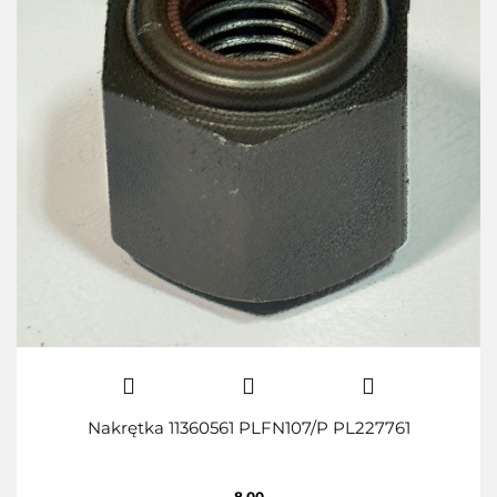
Nakrętka 11360561 PLFN107/P PL227761
8.00