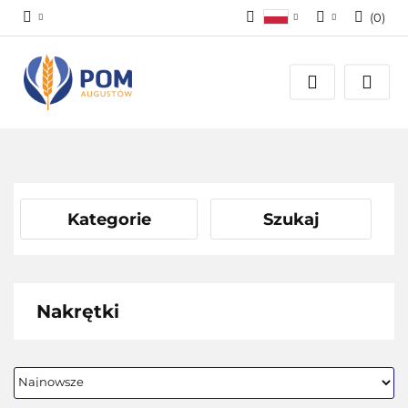
(
0
)
Polski
Zaloguj się
English
Załóż konto
Dodaj zgłoszenie
Zgody cookies
Kategorie
Szukaj
Nakrętki