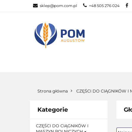
sklep@pom.com.pl
+48 505 276 024
CZĘŚ
CZĘŚCI ROLNICZE
Strona główna
CZĘŚCI DO CIĄGNIKÓW I
Kategorie
Gł
CZĘŚCI DO CIĄGNIKÓW I
MASZYN ROLNICZYCH