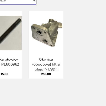
lka głowicy
Głowica
a PL600962
(obudowa) filtra
oleju 17179911
15.00
250.00