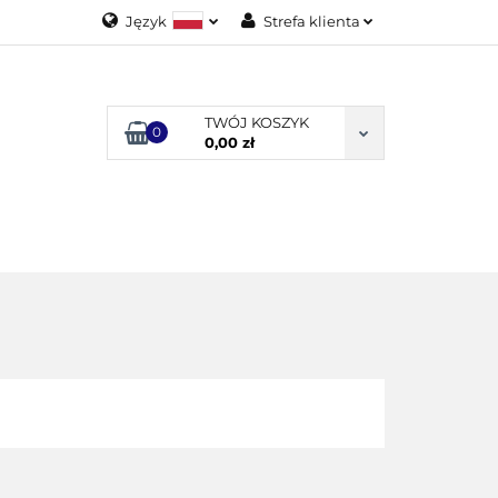
Język
Strefa klienta
Polski
Zaloguj się
English
Załóż konto
TWÓJ KOSZYK
0
Dodaj zgłoszenie
0,00 zł
Zgody cookies
ODUKTY