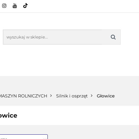
CI ROLNICZE
ZABAWKI
NASZE PRODUKTY
ZABAWKI
NASZE PR
 MASZYN ROLNICZYCH
Silnik i osprzęt
Głowice
owice