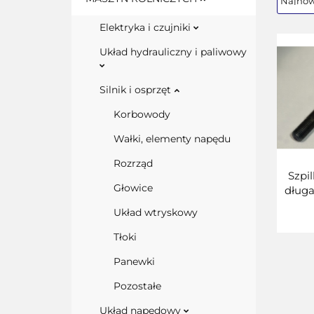
Elektryka i czujniki
Układ hydrauliczny i paliwowy
Silnik i osprzęt
Korbowody
Wałki, elementy napędu
Rozrząd
Szpi
Głowice
dług
Układ wtryskowy
Tłoki
Panewki
Pozostałe
Układ napędowy