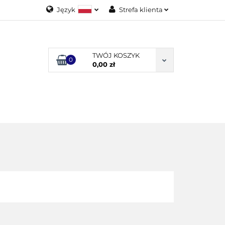
Język
Strefa klienta
Polski
Zaloguj się
English
Załóż konto
TWÓJ KOSZYK
0
Dodaj zgłoszenie
0,00 zł
Zgody cookies
ODUKTY