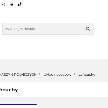
CI ROLNICZE
ZABAWKI
NASZE PRODUKTY
ZABAWKI
NASZE PR
 MASZYN ROLNICZYCH
Układ napędowy
Łańcuchy
ńcuchy