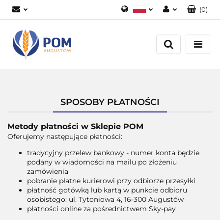
(
0
)
Polski
Zaloguj się
English
Załóż konto
Dodaj zgłoszenie
Zgody cookies
SPOSOBY PŁATNOŚCI
Metody płatności w Sklepie POM
Oferujemy następujące płatności:
tradycyjny przelew bankowy - numer konta będzie
podany w wiadomości na mailu po złożeniu
zamówienia
pobranie płatne kurierowi przy odbiorze przesyłki
płatność gotówką lub kartą w punkcie odbioru
osobistego: ul. Tytoniowa 4, 16-300 Augustów
płatności online za pośrednictwem Sky-pay