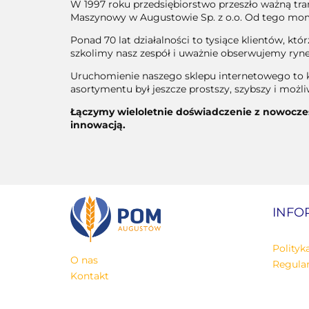
W 1997 roku przedsiębiorstwo przeszło ważną tr
Maszynowy w Augustowie Sp. z o.o. Od tego momen
Ponad 70 lat działalności to tysiące klientów, kt
szkolimy nasz zespół i uważnie obserwujemy ryne
Uruchomienie naszego sklepu internetowego t
o 
asortymentu był jeszcze prostszy, szybszy i możl
Łączymy wieloletnie doświadczenie z nowoczes
innowacją.
INFO
Polityk
O nas
Regula
Kontakt