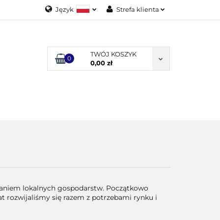
Język
Strefa klienta
Polski
Zaloguj się
English
Załóż konto
TWÓJ KOSZYK
0
Dodaj zgłoszenie
0,00 zł
Zgody cookies
ODUKTY
ieraniem lokalnych gospodarstw. Początkowo
t rozwijaliśmy się razem z potrzebami rynku i