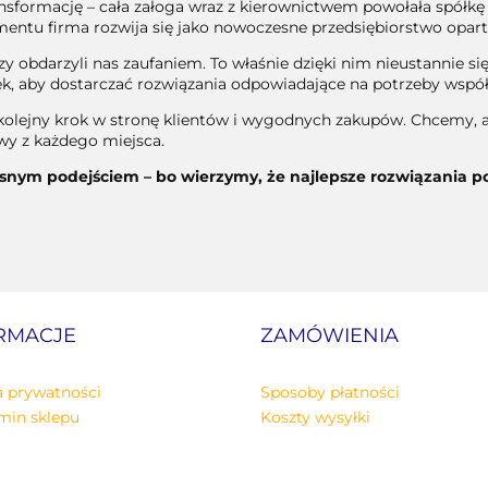
ansformację – cała załoga wraz z kierownictwem powołała spół
tu firma rozwija się jako nowoczesne przedsiębiorstwo oparte 
órzy obdarzyli nas zaufaniem. To właśnie dzięki nim nieustannie
k, aby dostarczać rozwiązania odpowiadające na potrzeby wspó
kolejny krok w stronę klientów i wygodnych zakupów. Chcemy, a
iwy z każdego miejsca.
nym podejściem – bo wierzymy, że najlepsze rozwiązania pow
RMACJE
ZAMÓWIENIA
a prywatności
Sposoby płatności
min sklepu
Koszty wysyłki