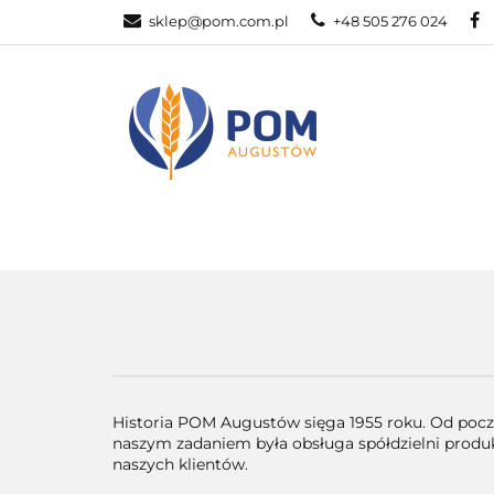
sklep@pom.com.pl
+48 505 276 024
CZĘŚ
CZĘŚCI ROLNICZE
Historia POM Augustów sięga 1955 roku. Od począ
naszym zadaniem była obsługa spółdzielni produkc
naszych klientów.