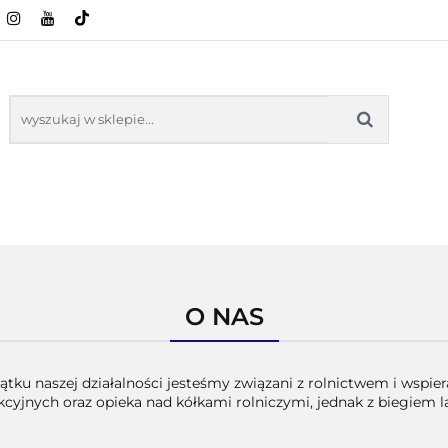
CI ROLNICZE
ZABAWKI
NASZE PRODUKTY
ZABAWKI
NASZE PR
O NAS
tku naszej działalności jesteśmy związani z rolnictwem i wsp
yjnych oraz opieka nad kółkami rolniczymi, jednak z biegiem la