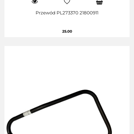
Przewód PL273370 21800911
25.00