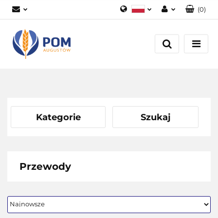
(
0
)
Polski
Zaloguj się
English
Załóż konto
Dodaj zgłoszenie
Zgody cookies
Kategorie
Szukaj
Przewody