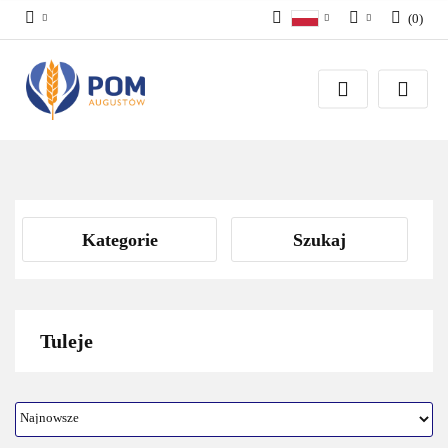
(
0
)
Polski
Zaloguj się
English
Załóż konto
Dodaj zgłoszenie
Zgody cookies
Kategorie
Szukaj
Tuleje