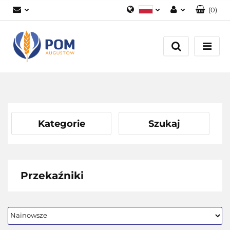
(
0
)
Polski
Zaloguj się
English
Załóż konto
Dodaj zgłoszenie
Zgody cookies
Kategorie
Szukaj
Przekaźniki