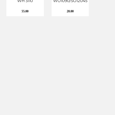
WH 3110
WO1090/SO12045
55.00
20.00