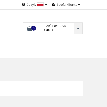
Język
Strefa klienta
Polski
Zaloguj się
English
Załóż konto
TWÓJ KOSZYK
0
Dodaj zgłoszenie
0,00 zł
Zgody cookies
ODUKTY