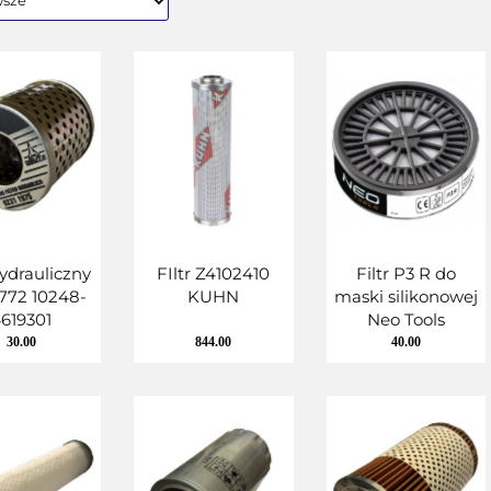
hydrauliczny
FIltr Z4102410
Filtr P3 R do
772 10248-
KUHN
maski silikonowej
619301
Neo Tools
30.00
844.00
40.00