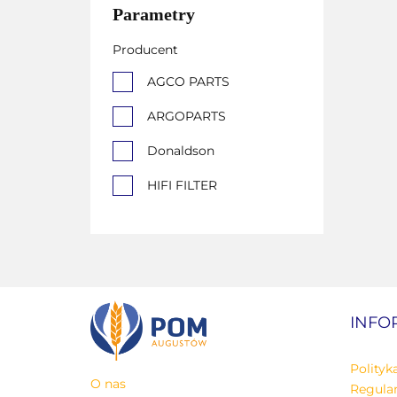
Parametry
Producent
AGCO PARTS
ARGOPARTS
Donaldson
HIFI FILTER
KUHN
Neo Tools
Nieznany
INFO
PZL Sędziszów
WF FILTER PZL
Polityk
SĘDZISZÓW
O nas
Regula