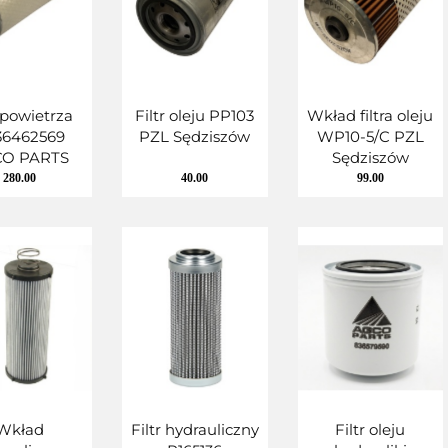
r powietrza
Filtr oleju PP103
Wkład filtra oleju
36462569
PZL Sędziszów
WP10-5/C PZL
O PARTS
Sędziszów
280.00
40.00
99.00
Wkład
Filtr hydrauliczny
Filtr oleju