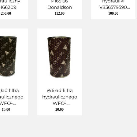
rauliczny
P165136
hydrauliki
H66209
Donaldson
V836579590
AGCO PARTS
250.00
112.00
100.00
ad filtra
Wkład filtra
aulicznego
hydraulicznego
WFO-
WFO-
0/SH78002
07.10/SH78002
15.00
20.00