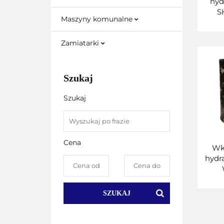
hyd
S
Maszyny komunalne
Zamiatarki
Szukaj
Szukaj
Cena
Wkł
hydr
13.1
SZUKAJ