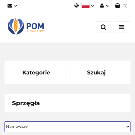
(
0
)
Polski
Zaloguj się
English
Załóż konto
Dodaj zgłoszenie
Zgody cookies
Kategorie
Szukaj
Sprzęgła