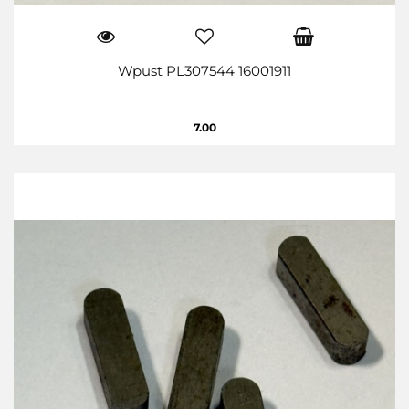
Wpust PL307544 16001911
7.00