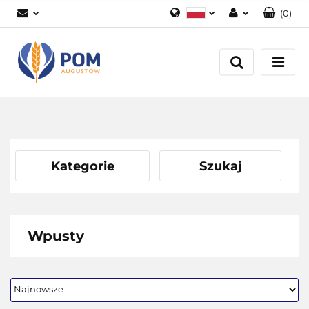
(
0
)
Polski
Zaloguj się
English
Załóż konto
Dodaj zgłoszenie
Zgody cookies
Kategorie
Szukaj
Wpusty