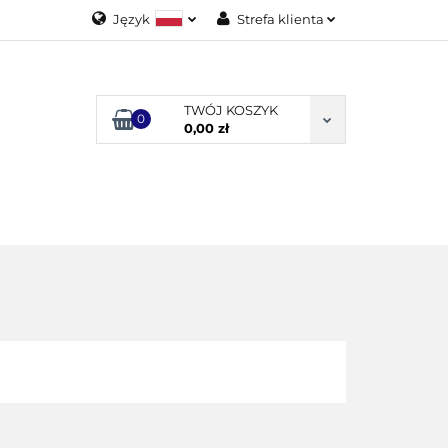
Język
Strefa klienta
Polski
Zaloguj się
English
Załóż konto
TWÓJ KOSZYK
0
Dodaj zgłoszenie
0,00 zł
Zgody cookies
ODUKTY