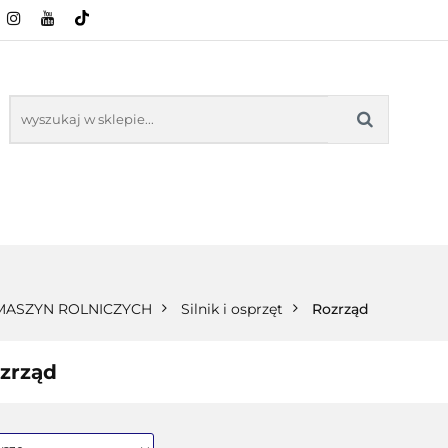
CI ROLNICZE
ZABAWKI
NASZE PRODUKTY
ZABAWKI
NASZE PR
 MASZYN ROLNICZYCH
Silnik i osprzęt
Rozrząd
zrząd