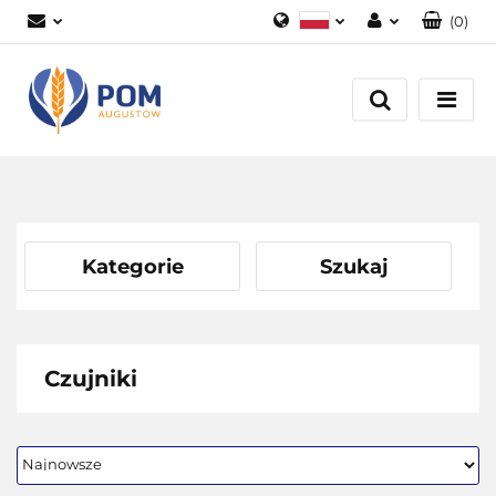
(
0
)
Polski
Zaloguj się
English
Załóż konto
Dodaj zgłoszenie
Zgody cookies
Kategorie
Szukaj
Czujniki