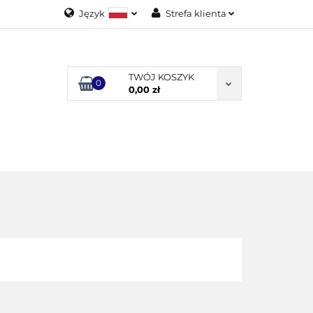
Język
Strefa klienta
Polski
Zaloguj się
English
Załóż konto
TWÓJ KOSZYK
0
Dodaj zgłoszenie
0,00 zł
Zgody cookies
ODUKTY