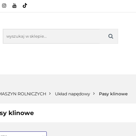
CI ROLNICZE
ZABAWKI
NASZE PRODUKTY
ZABAWKI
NASZE PR
 MASZYN ROLNICZYCH
Układ napędowy
Pasy klinowe
sy klinowe