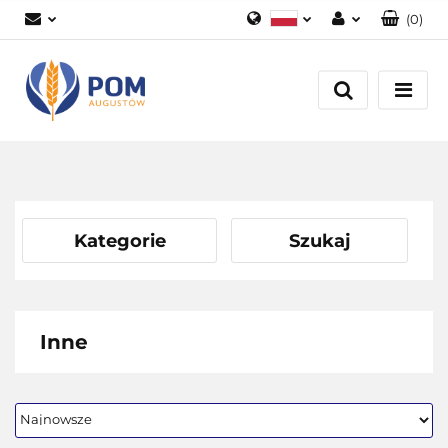
(
0
)
Polski
Zaloguj się
English
Załóż konto
Dodaj zgłoszenie
Zgody cookies
Kategorie
Szukaj
Inne