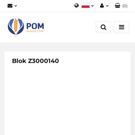
(
0
)
Polski
Zaloguj się
English
Załóż konto
Dodaj zgłoszenie
Zgody cookies
Blok Z3000140