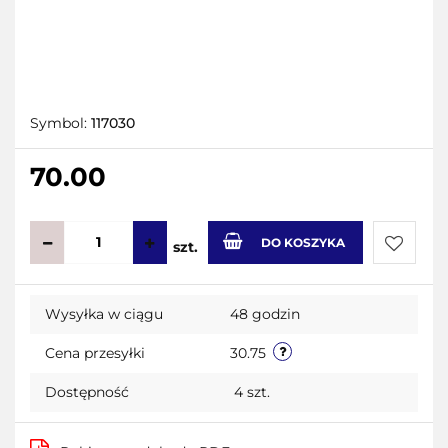
Symbol:
117030
70.00
DO KOSZYKA
szt.
Do
Wysyłka w ciągu
48 godzin
przecho
Cena przesyłki
30.75
Dostępność
4
szt.