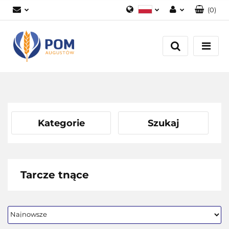
(
0
)
Polski
Zaloguj się
English
Załóż konto
Dodaj zgłoszenie
Zgody cookies
Kategorie
Szukaj
Tarcze tnące