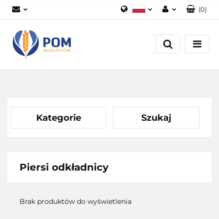
(
0
)
Polski
Zaloguj się
English
Załóż konto
Dodaj zgłoszenie
Zgody cookies
Kategorie
Szukaj
Piersi odkładnicy
Brak produktów do wyświetlenia