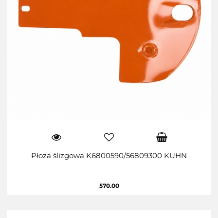
Płoza ślizgowa K6800590/56809300 KUHN
570.00