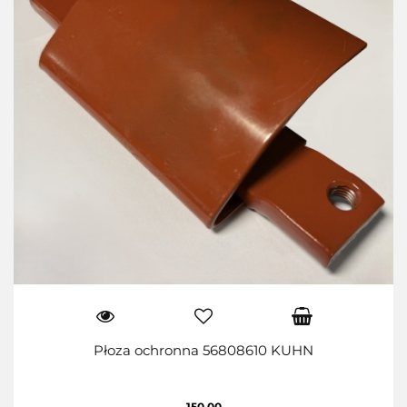
Płoza ochronna 56808610 KUHN
150.00