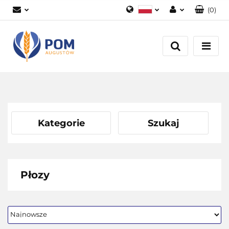
(
0
)
Polski
Zaloguj się
English
Załóż konto
Dodaj zgłoszenie
Zgody cookies
Kategorie
Szukaj
Płozy