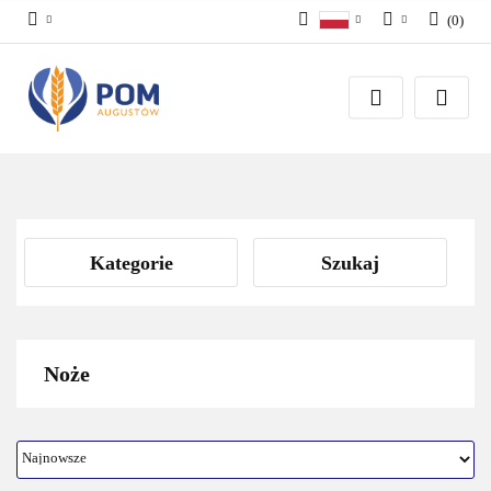
(
0
)
Polski
Zaloguj się
English
Załóż konto
Dodaj zgłoszenie
Zgody cookies
Kategorie
Szukaj
Noże