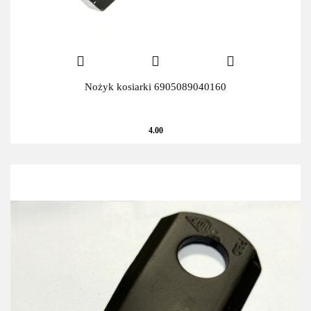
Nożyk kosiarki 6905089040160
4.00