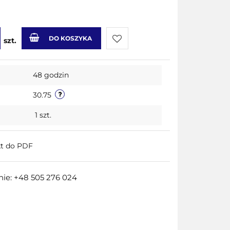
DO KOSZYKA
szt.
Do
48 godzin
przechowalni
30.75
1
szt.
kt do PDF
ie: +48 505 276 024