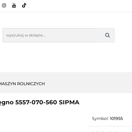
CI ROLNICZE
ZABAWKI
NASZE PRODUKTY
ZABAWKI
NASZE PR
 MASZYN ROLNICZYCH
ęgno 5557-070-560 SIPMA
Symbol:
101955