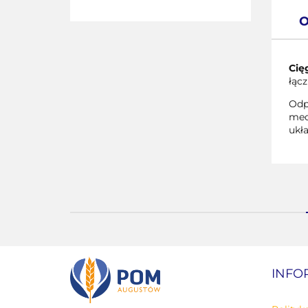
O
Cię
łąc
Odp
mec
ukła
INFO