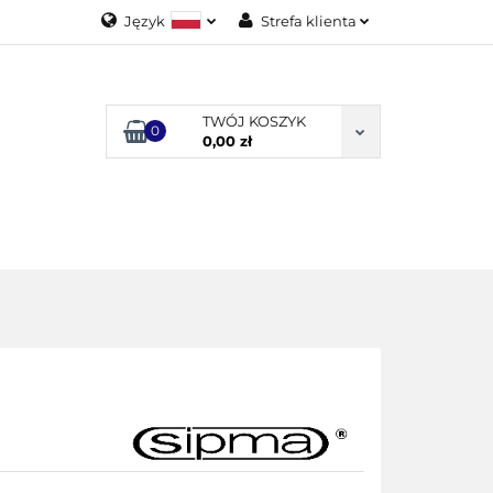
Język
Strefa klienta
Polski
Zaloguj się
English
Załóż konto
TWÓJ KOSZYK
0
Dodaj zgłoszenie
0,00 zł
Zgody cookies
ODUKTY