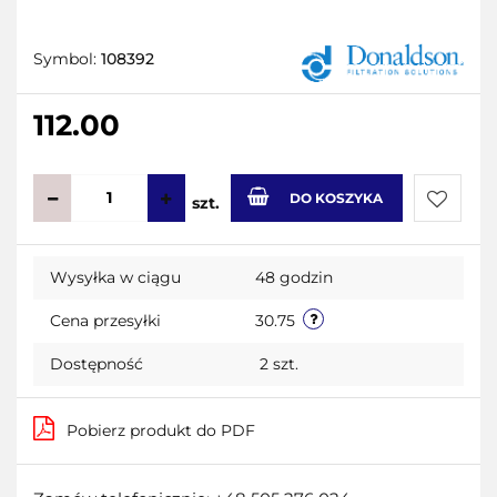
Symbol:
108392
112.00
DO KOSZYKA
szt.
Do
Wysyłka w ciągu
48 godzin
przecho
Cena przesyłki
30.75
Dostępność
2
szt.
Pobierz produkt do PDF