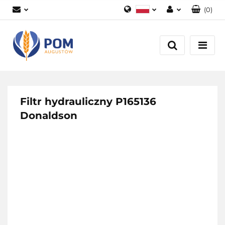
(
0
)
Polski
Zaloguj się
English
Załóż konto
Dodaj zgłoszenie
Zgody cookies
Filtr hydrauliczny P165136
Donaldson