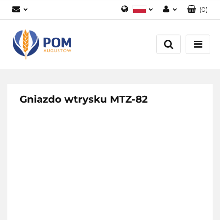
(
0
)
Polski
Zaloguj się
English
Załóż konto
Dodaj zgłoszenie
Zgody cookies
Gniazdo wtrysku MTZ-82