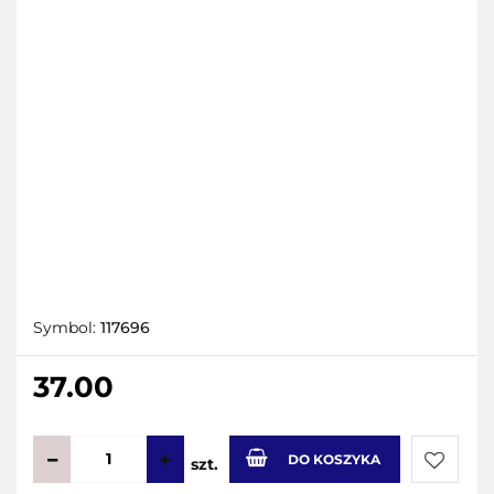
Symbol:
117696
37.00
DO KOSZYKA
szt.