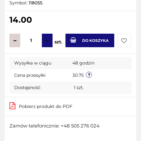
Symbol:
118055
14.00
DO KOSZYKA
szt.
Do
Wysyłka w ciągu
48 godzin
przecho
Cena przesyłki
30.75
Dostępność
1
szt.
Pobierz produkt do PDF
Zamów telefonicznie: +48 505 276 024