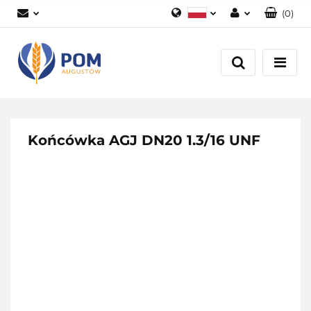
(
0
)
Polski
Zaloguj się
English
Załóż konto
Dodaj zgłoszenie
Zgody cookies
Końcówka AGJ DN20 1.3/16 UNF