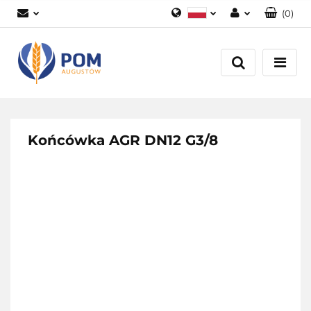
(
0
)
Polski
Zaloguj się
English
Załóż konto
Dodaj zgłoszenie
Zgody cookies
Końcówka AGR DN12 G3/8