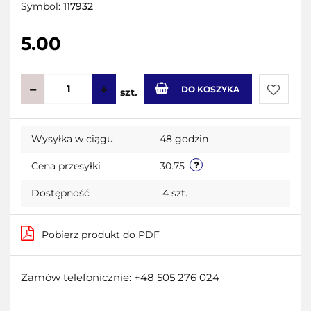
Symbol:
117932
5.00
DO KOSZYKA
szt.
Do
Wysyłka w ciągu
48 godzin
przecho
Cena przesyłki
30.75
Dostępność
4
szt.
Pobierz produkt do PDF
Zamów telefonicznie: +48 505 276 024