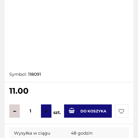
Symbol:
118091
11.00
DO KOSZYKA
szt.
Do
Wysyłka w ciągu
48 godzin
przecho