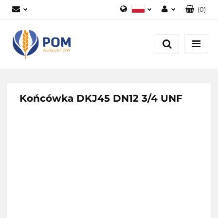
(
0
)
Polski
Zaloguj się
English
Załóż konto
Dodaj zgłoszenie
Zgody cookies
Końcówka DKJ45 DN12 3/4 UNF