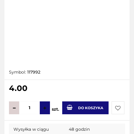
Symbol:
117992
4.00
DO KOSZYKA
szt.
Do
Wysyłka w ciągu
48 godzin
przecho