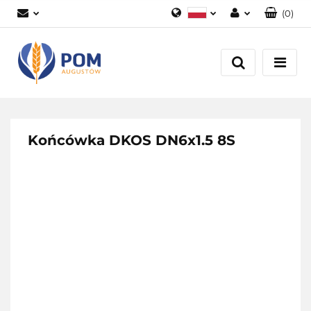
(
0
)
Polski
Zaloguj się
English
Załóż konto
Dodaj zgłoszenie
Zgody cookies
Końcówka DKOS DN6x1.5 8S