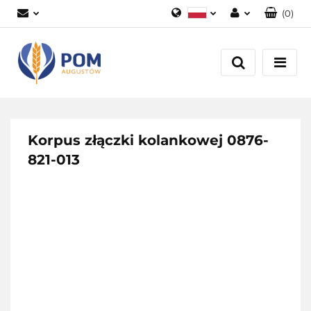
(
0
)
Polski
Zaloguj się
English
Załóż konto
Dodaj zgłoszenie
Zgody cookies
Korpus złączki kolankowej 0876-
821-013