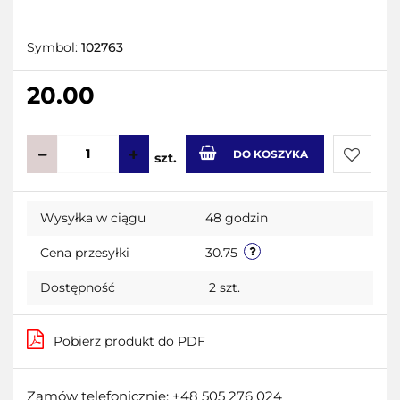
Symbol:
102763
20.00
DO KOSZYKA
szt.
Do
Wysyłka w ciągu
48 godzin
przecho
Cena przesyłki
30.75
Dostępność
2
szt.
Pobierz produkt do PDF
Zamów telefonicznie: +48 505 276 024