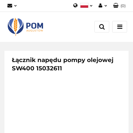
(
0
)
Polski
Zaloguj się
English
Załóż konto
Dodaj zgłoszenie
Zgody cookies
Łącznik napędu pompy olejowej
SW400 15032611