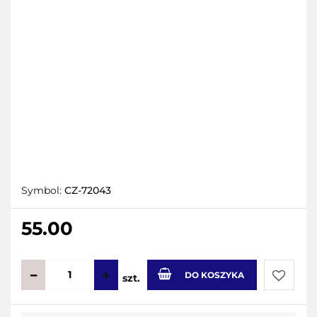
Symbol:
CZ-72043
55.00
DO KOSZYKA
szt.
Do