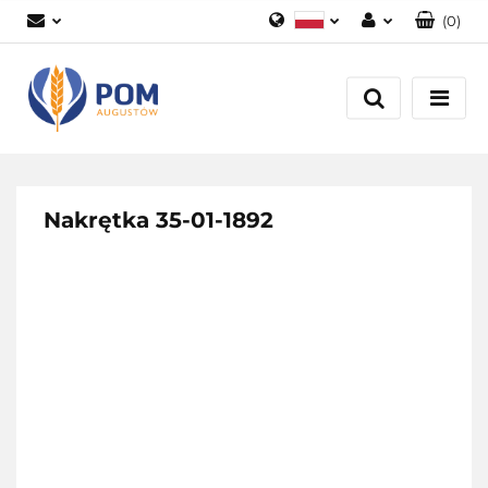
(
0
)
Polski
Zaloguj się
English
Załóż konto
Dodaj zgłoszenie
Zgody cookies
Nakrętka 35-01-1892