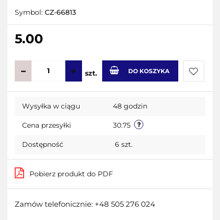
Symbol:
CZ-66813
5.00
DO KOSZYKA
szt.
Do
Wysyłka w ciągu
48 godzin
przecho
Cena przesyłki
30.75
Dostępność
6
szt.
Pobierz produkt do PDF
Zamów telefonicznie: +48 505 276 024