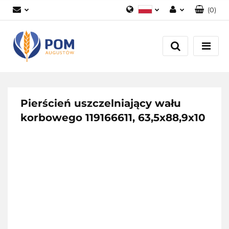
(
0
)
Polski
Zaloguj się
English
Załóż konto
Dodaj zgłoszenie
Zgody cookies
Pierścień uszczelniający wału
korbowego 119166611, 63,5x88,9x10