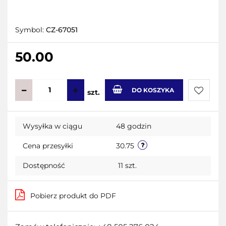
Symbol:
CZ-67051
50.00
DO KOSZYKA
szt.
Do
Wysyłka w ciągu
48 godzin
przecho
Cena przesyłki
30.75
Dostępność
11
szt.
Pobierz produkt do PDF