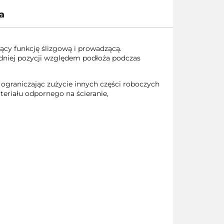
a
cy funkcję ślizgową i prowadzącą.
edniej pozycji względem podłoża podczas
ograniczając zużycie innych części roboczych
eriału odpornego na ścieranie,