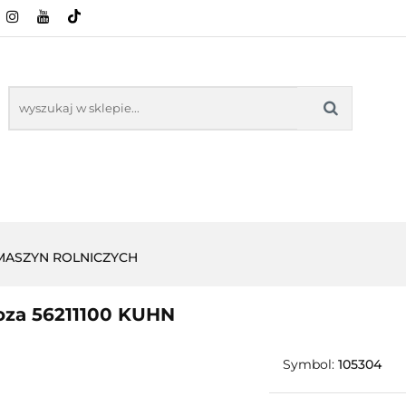
CI ROLNICZE
ZABAWKI
NASZE PRODUKTY
ZABAWKI
NASZE PR
 MASZYN ROLNICZYCH
oza 56211100 KUHN
Symbol:
105304