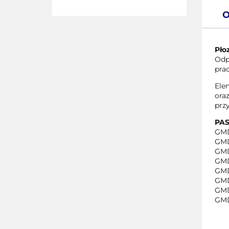
O
Pło
Odp
prac
Ele
ora
prz
PAS
GMD
GMD
GMD
GMD
GMD
GMD
GMD
GMD