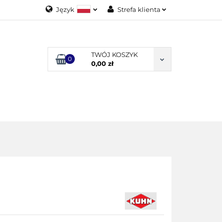
Język
Strefa klienta
Polski
Zaloguj się
English
Załóż konto
TWÓJ KOSZYK
0
Dodaj zgłoszenie
0,00 zł
Zgody cookies
ODUKTY