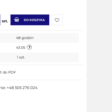
DO KOSZYKA
szt.
Do
48 godzin
przechowalni
43.05
1
szt.
kt do PDF
ie: +48 505 276 024