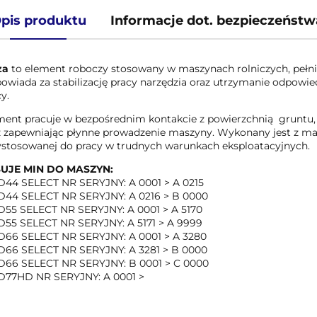
pis produktu
Informacje dot. bezpieczeństw
za
to element roboczy stosowany w maszynach rolniczych, pełnią
owiada za stabilizację pracy narzędzia oraz utrzymanie odpowi
y.
ment pracuje w bezpośrednim kontakcie z powierzchnią gruntu, 
z zapewniając płynne prowadzenie maszyny. Wykonany jest z mat
ystosowanej do pracy w trudnych warunkach eksploatacyjnych.
UJE MIN DO MASZYN:
44 SELECT NR SERYJNY: A 0001 > A 0215
44 SELECT NR SERYJNY: A 0216 > B 0000
55 SELECT NR SERYJNY: A 0001 > A 5170
55 SELECT NR SERYJNY: A 5171 > A 9999
66 SELECT NR SERYJNY: A 0001 > A 3280
66 SELECT NR SERYJNY: A 3281 > B 0000
66 SELECT NR SERYJNY: B 0001 > C 0000
77HD NR SERYJNY: A 0001 >