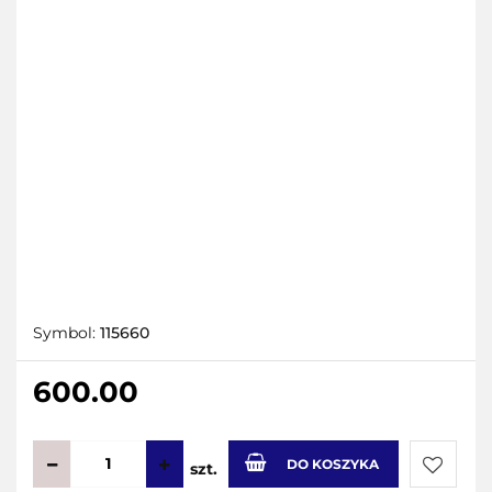
Symbol:
115660
600.00
DO KOSZYKA
szt.