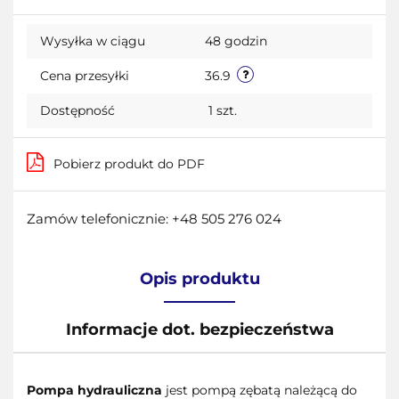
Do
Wysyłka w ciągu
48 godzin
przecho
Cena przesyłki
36.9
Dostępność
1
szt.
Pobierz produkt do PDF
Zamów telefonicznie: +48 505 276 024
Opis produktu
Informacje dot. bezpieczeństwa
Pompa hydrauliczna
jest pompą zębatą należącą do