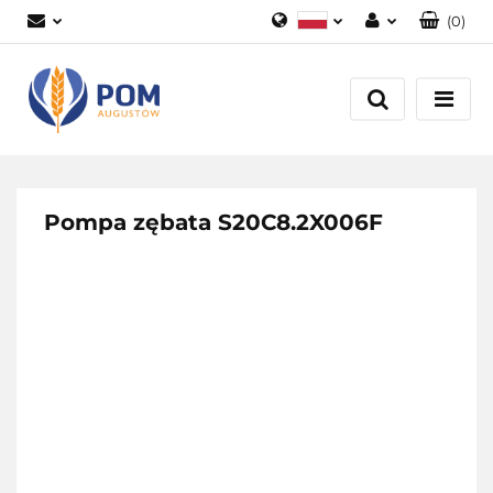
(
0
)
Polski
Zaloguj się
English
Załóż konto
Dodaj zgłoszenie
Zgody cookies
Pompa zębata S20C8.2X006F