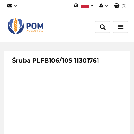
(
0
)
Polski
Zaloguj się
English
Załóż konto
Dodaj zgłoszenie
Zgody cookies
Śruba PLFB106/10S 11301761