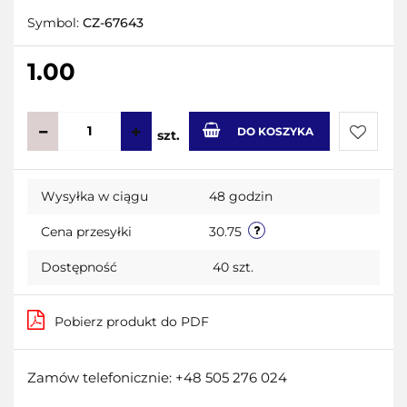
Symbol:
CZ-67643
1.00
DO KOSZYKA
szt.
Do
Wysyłka w ciągu
48 godzin
przecho
Cena przesyłki
30.75
Dostępność
40
szt.
Pobierz produkt do PDF
Zamów telefonicznie: +48 505 276 024