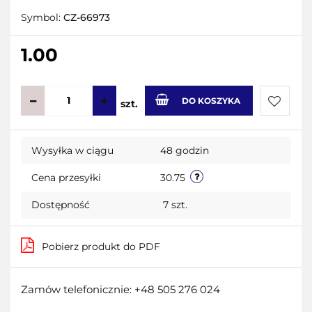
Symbol:
CZ-66973
1.00
DO KOSZYKA
szt.
Do
Wysyłka w ciągu
48 godzin
przecho
Cena przesyłki
30.75
Dostępność
7
szt.
Pobierz produkt do PDF
Zamów telefonicznie: +48 505 276 024