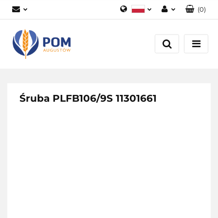
(
0
)
Polski
Zaloguj się
English
Załóż konto
Dodaj zgłoszenie
Zgody cookies
Śruba PLFB106/9S 11301661