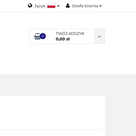
Język
Strefa klienta
Polski
Zaloguj się
English
Załóż konto
TWÓJ KOSZYK
0
Dodaj zgłoszenie
0,00 zł
Zgody cookies
ODUKTY