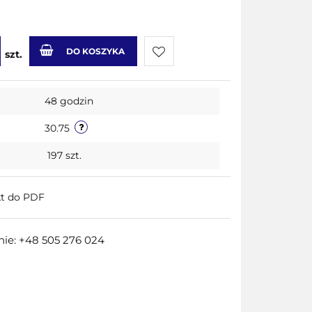
DO KOSZYKA
szt.
Do
48 godzin
przechowalni
30.75
197
szt.
kt do PDF
ie: +48 505 276 024