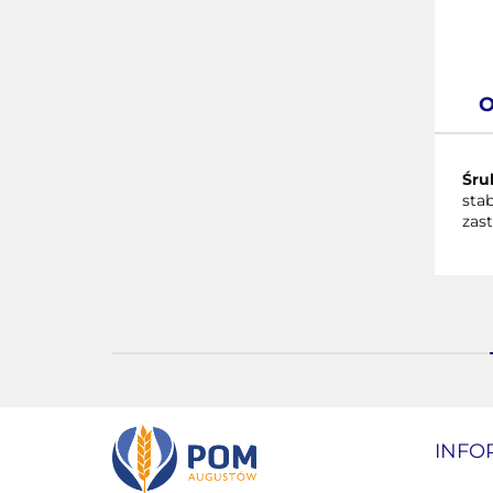
O
Śru
sta
zas
INFO