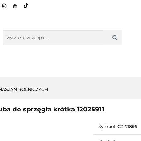
CI ROLNICZE
ZABAWKI
NASZE PRODUKTY
ZABAWKI
NASZE PR
 MASZYN ROLNICZYCH
uba do sprzęgła krótka 12025911
Symbol:
CZ-71856