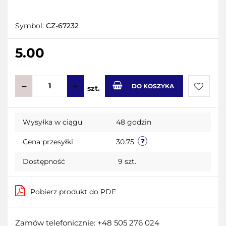
Symbol:
CZ-67232
5.00
DO KOSZYKA
szt.
Do
Wysyłka w ciągu
48 godzin
przecho
Cena przesyłki
30.75
Dostępność
9
szt.
Pobierz produkt do PDF
Zamów telefonicznie: +48 505 276 024