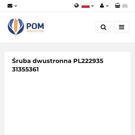
(
0
)
Polski
Zaloguj się
English
Załóż konto
Dodaj zgłoszenie
Zgody cookies
Śruba dwustronna PL222935
31355361