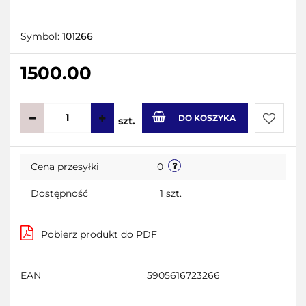
Symbol:
101266
1500.00
DO KOSZYKA
szt.
Do
Cena przesyłki
0
przecho
Dostępność
1
szt.
Pobierz produkt do PDF
EAN
5905616723266