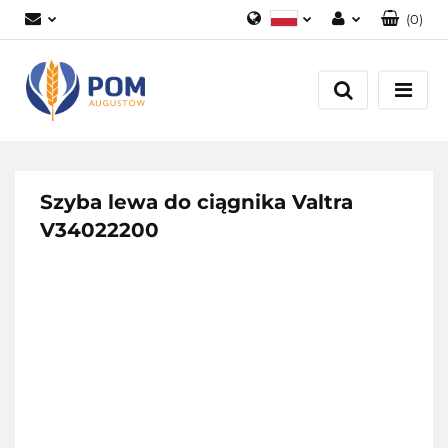
(
0
)
Polski
Zaloguj się
English
Załóż konto
Dodaj zgłoszenie
Zgody cookies
Szyba lewa do ciągnika Valtra
V34022200