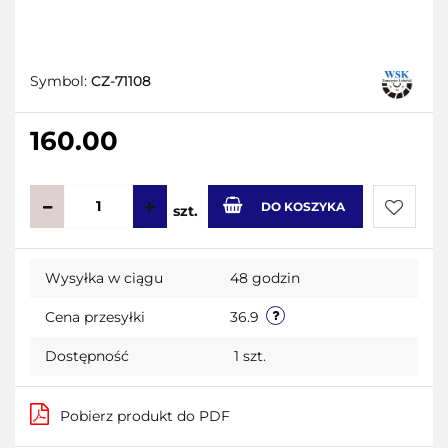
Symbol:
CZ-71108
160.00
DO KOSZYKA
szt.
Do
Wysyłka w ciągu
48 godzin
przecho
Cena przesyłki
36.9
Dostępność
1
szt.
Pobierz produkt do PDF