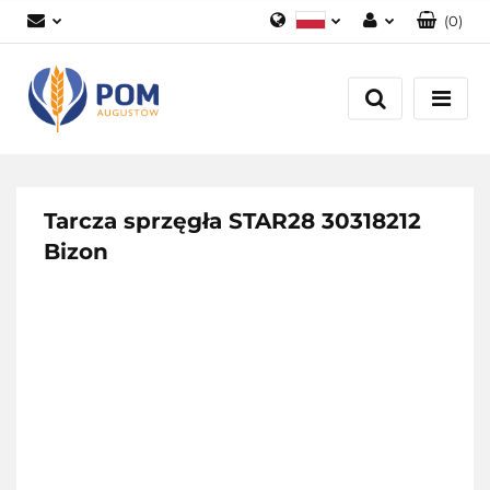
(
0
)
Polski
Zaloguj się
English
Załóż konto
Dodaj zgłoszenie
Zgody cookies
Tarcza sprzęgła STAR28 30318212
Bizon