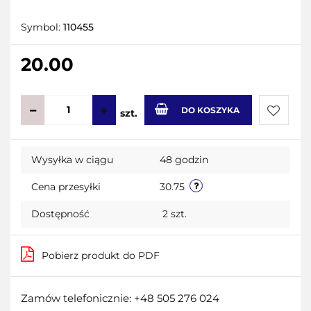
Symbol:
110455
20.00
DO KOSZYKA
szt.
Do
Wysyłka w ciągu
48 godzin
przecho
Cena przesyłki
30.75
Dostępność
2
szt.
Pobierz produkt do PDF
Zamów telefonicznie: +48 505 276 024