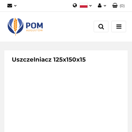
(
0
)
Polski
Zaloguj się
English
Załóż konto
Dodaj zgłoszenie
Zgody cookies
Uszczelniacz 125x150x15