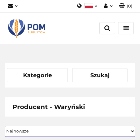
(
0
)
Polski
Zaloguj się
English
Załóż konto
Dodaj zgłoszenie
Zgody cookies
Kategorie
Szukaj
Producent - Waryński