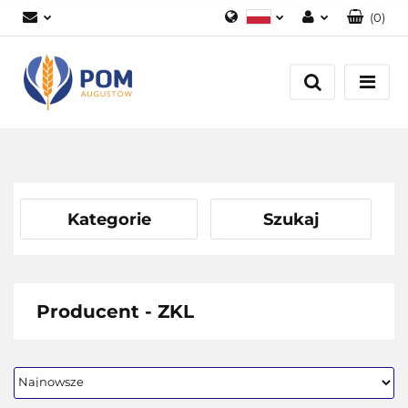
(
0
)
Polski
Zaloguj się
English
Załóż konto
Dodaj zgłoszenie
Zgody cookies
Kategorie
Szukaj
Producent - ZKL