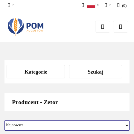
(
0
)
Polski
Zaloguj się
English
Załóż konto
Dodaj zgłoszenie
Zgody cookies
Kategorie
Szukaj
Producent - Zetor