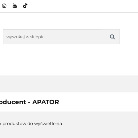
CI ROLNICZE
ZABAWKI
NASZE PRODUKTY
ZABAWKI
NASZE PR
oducent - APATOR
k produktów do wyświetlenia