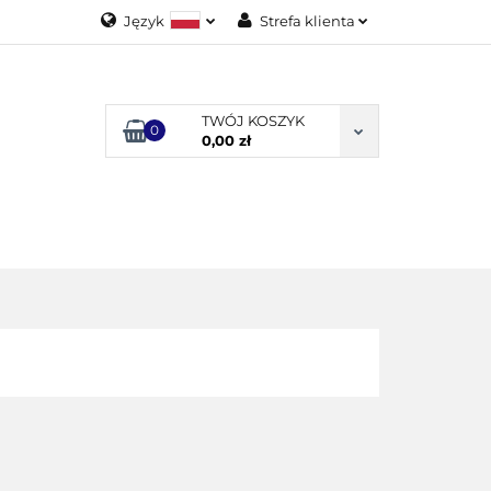
Język
Strefa klienta
Polski
Zaloguj się
English
Załóż konto
TWÓJ KOSZYK
0
Dodaj zgłoszenie
0,00 zł
Zgody cookies
ODUKTY