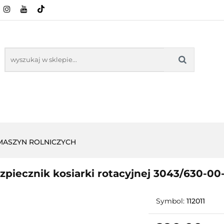
CI ROLNICZE
ZABAWKI
NASZE PRODUKTY
ZABAWKI
NASZE PR
 MASZYN ROLNICZYCH
zpiecznik kosiarki rotacyjnej 3043/630-00
Symbol:
112011