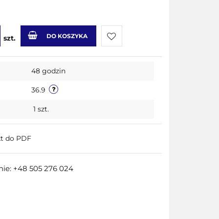
DO KOSZYKA
szt.
Do
48 godzin
przechowalni
36.9
1
szt.
kt do PDF
ie: +48 505 276 024