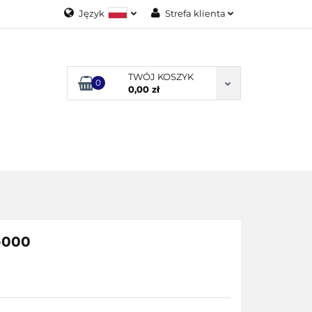
Język
Strefa klienta
Polski
Zaloguj się
English
Załóż konto
TWÓJ KOSZYK
0
Dodaj zgłoszenie
0,00 zł
Zgody cookies
ODUKTY
-000