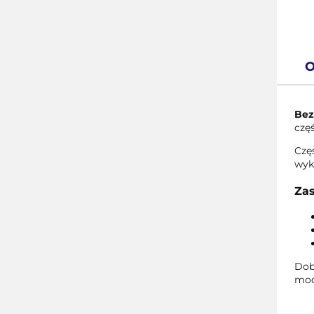
O
Bez
czę
Czę
wyk
Zas
Dob
mod