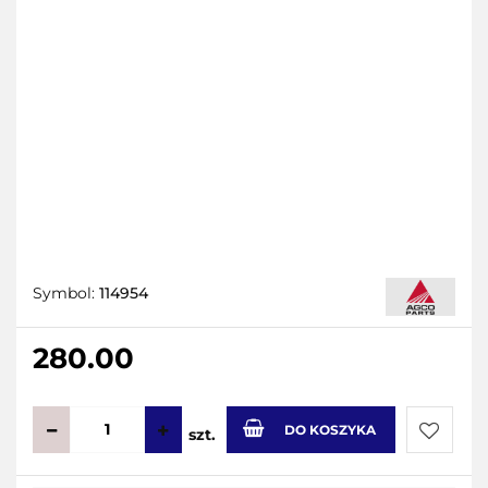
Symbol:
114954
280.00
DO KOSZYKA
szt.
Do