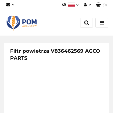
(
0
)
Polski
Zaloguj się
English
Załóż konto
Dodaj zgłoszenie
Zgody cookies
Filtr powietrza V836462569 AGCO
PARTS