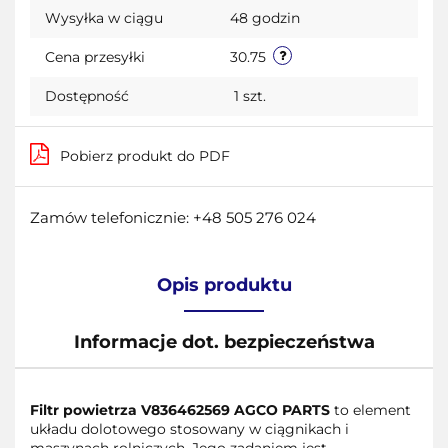
Wysyłka w ciągu
48 godzin
przecho
Cena przesyłki
30.75
Dostępność
1
szt.
Pobierz produkt do PDF
Zamów telefonicznie: +48 505 276 024
Opis produktu
Informacje dot. bezpieczeństwa
Filtr powietrza V836462569 AGCO PARTS
to element
układu dolotowego stosowany w ciągnikach i
maszynach rolniczych. Jego zadaniem jest