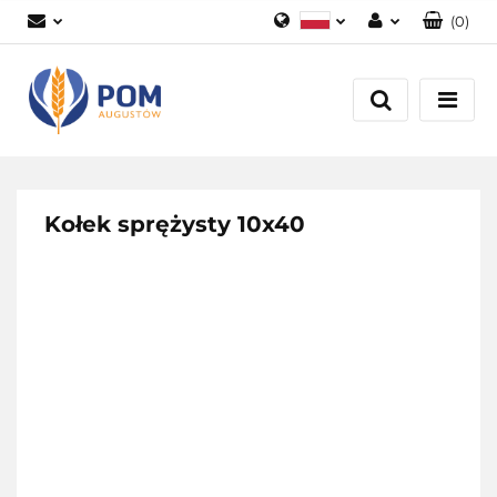
(
0
)
Polski
Zaloguj się
English
Załóż konto
Dodaj zgłoszenie
Zgody cookies
Kołek sprężysty 10x40