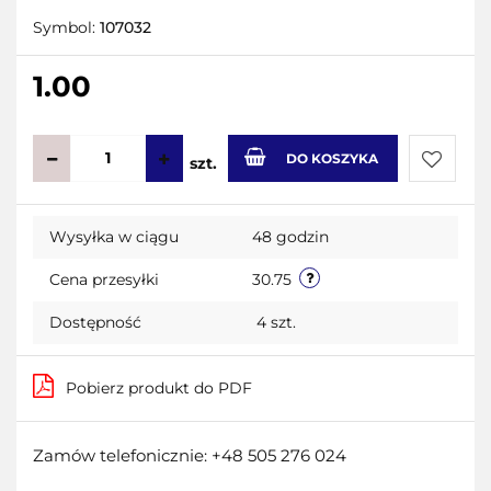
Symbol:
107032
1.00
DO KOSZYKA
szt.
Do
Wysyłka w ciągu
48 godzin
przecho
Cena przesyłki
30.75
Dostępność
4
szt.
Pobierz produkt do PDF
Zamów telefonicznie: +48 505 276 024