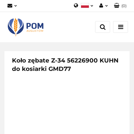
(
0
)
Polski
Zaloguj się
English
Załóż konto
Dodaj zgłoszenie
Zgody cookies
Koło zębate Z-34 56226900 KUHN
do kosiarki GMD77