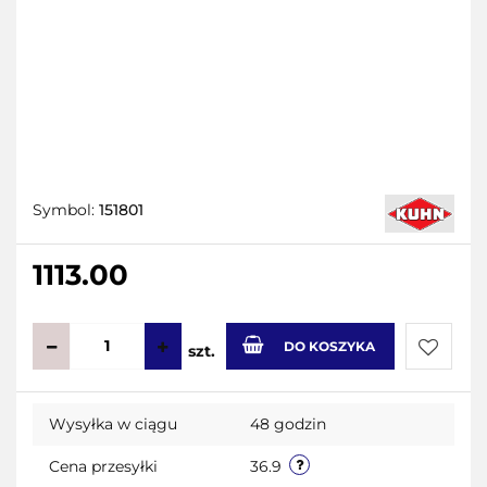
Symbol:
151801
1113.00
DO KOSZYKA
szt.
Do
Wysyłka w ciągu
48 godzin
przecho
Cena przesyłki
36.9