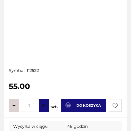
Symbol:
112522
55.00
DO KOSZYKA
szt.
Do
Wysyłka w ciągu
48 godzin
przecho