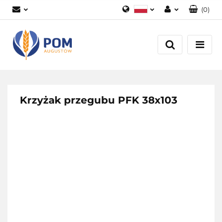
(
0
)
Polski
Zaloguj się
English
Załóż konto
Dodaj zgłoszenie
Zgody cookies
Krzyżak przegubu PFK 38x103